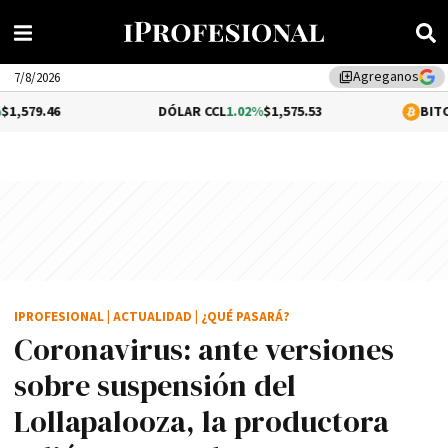
Agreganos
library_add
7/8/2026
DÓLAR CCL
1.02%
$1,575.53
BITCOIN
-0.17%
IPROFESIONAL
|
ACTUALIDAD
|
¿QUÉ PASARÁ?
Coronavirus: ante versiones
sobre suspensión del
Lollapalooza, la productora