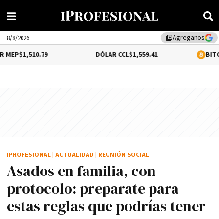
Agreganos
library_add
8/8/2026
79
DÓLAR CCL
$1,559.41
BITCOIN
0.16%
$64,
IPROFESIONAL
|
ACTUALIDAD
|
REUNIÓN SOCIAL
Asados en familia, con
protocolo: preparate para
estas reglas que podrías tener