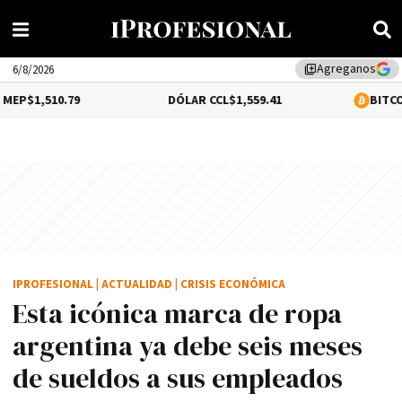
Agreganos
library_add
6/8/2026
9
DÓLAR CCL
$1,559.41
BITCOIN
$64,540.00
IPROFESIONAL
|
ACTUALIDAD
|
CRISIS ECONÓMICA
Esta icónica marca de ropa
argentina ya debe seis meses
de sueldos a sus empleados