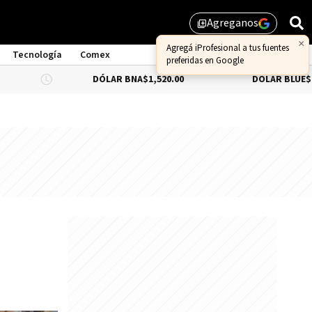
Agreganos
library_add
Tecnología
Comex
DÓLAR BNA
$1,520.00
DÓLAR BLUE
$1,530.00