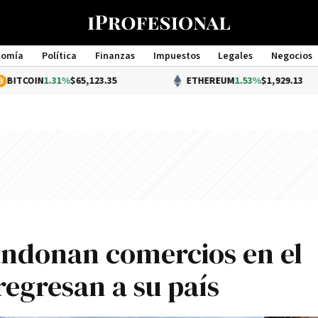
nomía
Política
Finanzas
Impuestos
Legales
Negocios
Management
1%
$65,123.35
ETHEREUM
1.53%
$1,929.13
andonan comercios en el
regresan a su país