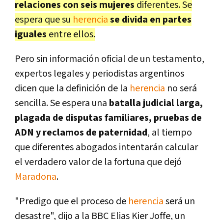
relaciones con seis mujeres
diferentes. Se
espera que su
herencia
se divida en partes
iguales
entre ellos.
Pero sin información oficial de un testamento,
expertos legales y periodistas argentinos
dicen que la definición de la
herencia
no será
sencilla. Se espera una
batalla judicial larga,
plagada de disputas familiares, pruebas de
ADN y reclamos de paternidad
, al tiempo
que diferentes abogados intentarán calcular
el verdadero valor de la fortuna que dejó
Maradona
.
"Predigo que el proceso de
herencia
será un
desastre", dijo a la BBC Elias Kier Joffe, un