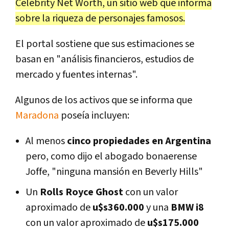
Celebrity Net Worth, un sitio web que informa
sobre la riqueza de personajes famosos.
El portal sostiene que sus estimaciones se
basan en "análisis financieros, estudios de
mercado y fuentes internas".
Algunos de los activos que se informa que
Maradona
poseía incluyen:
Al menos
cinco propiedades en Argentina
pero, como dijo el abogado bonaerense
Joffe, "ninguna mansión en Beverly Hills"
Un
Rolls Royce Ghost
con un valor
aproximado de
u$s360.000
y una
BMW i8
con un valor aproximado de
u$s175.000