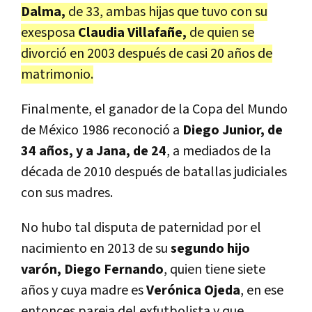
Dalma,
de 33, ambas hijas que tuvo con su
exesposa
Claudia Villafañe,
de quien se
divorció en 2003 después de casi 20 años de
matrimonio.
Finalmente, el ganador de la Copa del Mundo
de México 1986 reconoció a
Diego Junior, de
34 años, y a Jana, de 24
, a mediados de la
década de 2010 después de batallas judiciales
con sus madres.
No hubo tal disputa de paternidad por el
nacimiento en 2013 de su
segundo hijo
varón, Diego Fernando
, quien tiene siete
años y cuya madre es
Verónica Ojeda
, en ese
entonces pareja del exfutbolista y que