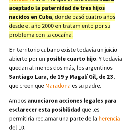
aceptado la paternidad de tres hijos
nacidos en Cuba
, donde pasó cuatro años
desde el año 2000 en tratamiento por su
problema con la cocaína.
En territorio cubano existe todavía un juicio
abierto por un
posible cuarto hijo
. Y todavía
quedan al menos dos más, los argentinos
Santiago Lara, de 19 y Magalí Gil, de 23
,
que creen que
Maradona
es su padre.
Ambos
anunciaron acciones legales para
esclarecer esta posibilidad
que les
permitiría reclamar una parte de la
herencia
del 10.