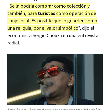
"
Se la podría comprar como colección y
también, para
turistas
como operación de
canje local. Es posible que lo guarden como
una reliquia, por el valor simbólico
", dijo el
economista Sergio Chouza en una entrevista
radial.