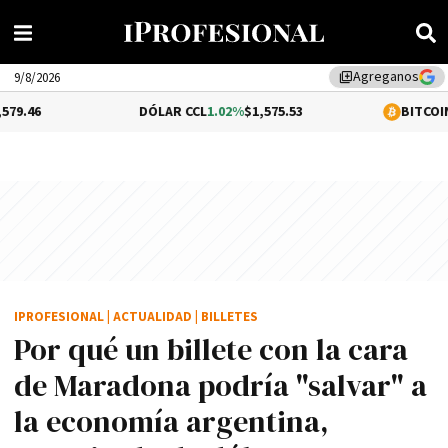
Agreganos
library_add
9/8/2026
DÓLAR CCL
1.02%
$1,575.53
BITCOIN
-0.13%
$64,4
IPROFESIONAL
|
ACTUALIDAD
|
BILLETES
Por qué un billete con la cara
de Maradona podría "salvar" a
la economía argentina,