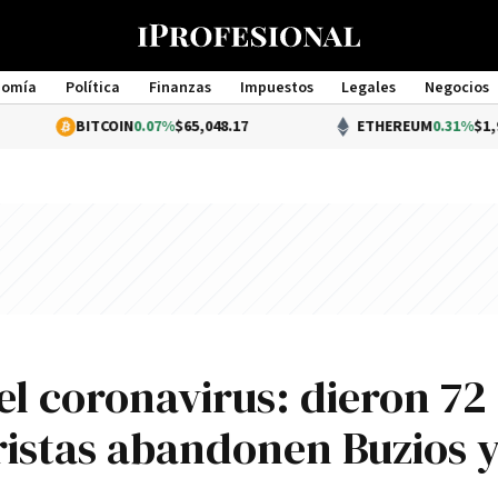
nomía
Política
Finanzas
Impuestos
Legales
Negocios
Management
ITCOIN
0.07%
$65,048.17
ETHEREUM
0.31%
$1,921.30
el coronavirus: dieron 72
ristas abandonen Buzios 