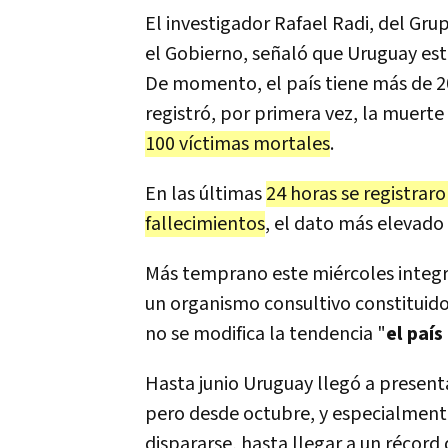
El investigador Rafael Radi, del Gr
el Gobierno, señaló que Uruguay est
De momento, el país tiene más de 2
registró, por primera vez, la muerte
100 víctimas mortales
.
En las últimas
24 horas se registrar
fallecimientos
, el dato más elevado 
Más temprano este miércoles integr
un organismo consultivo constituido 
no se modifica la tendencia "
el país
Hasta junio Uruguay llegó a presenta
pero desde octubre, y especialmen
dispararse, hasta llegar a un récord