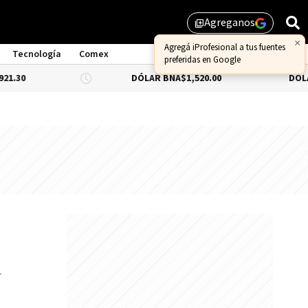
Agreganos
library_add
Tecnología
Comex
DÓLAR BNA
$1,520.00
DÓLAR BLUE
-0.3
y