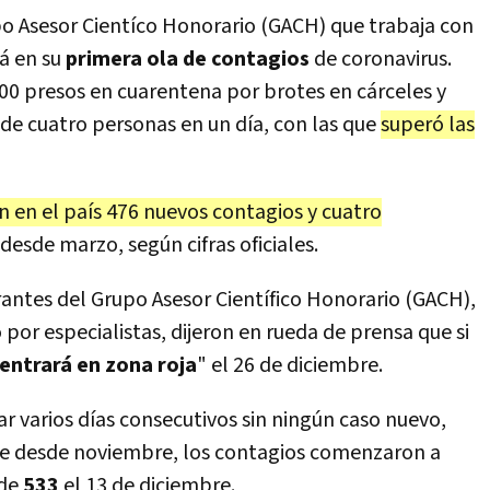
upo Asesor Cientíco Honorario (GACH) que trabaja con
á en su
primera ola de contagios
de coronavirus.
00 presos en cuarentena por brotes en cárceles y
 de cuatro personas en un día, con las que
superó las
on en el país 476 nuevos contagios y cuatro
desde marzo, según cifras oficiales.
antes del Grupo Asesor Científico Honorario (GACH),
por especialistas, dijeron en rueda de prensa que si
 entrará en zona roja
" el 26 de diciembre.
r varios días consecutivos sin ningún caso nuevo,
te desde noviembre, los contagios comenzaron a
 de
533
el 13 de diciembre.