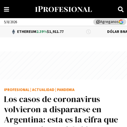
Agreganos
library_add
5/8/2026
EREUM
2.39%
$1,911.77
DÓLAR BNA
0.34%
$1,520.
IPROFESIONAL
|
ACTUALIDAD
|
PANDEMIA
Los casos de coronavirus
volvieron a dispararse en
Argentina: esta es la cifra que