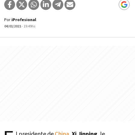
Por
iProfesional
04/01/2021
- 19:49hs
l presidente de
China
,
Xi Jinping
, le