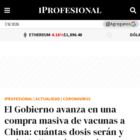
Agreganos
library_add
7/8/2026
ETHEREUM
-0.16%
$1,896.48
DÓLAR BNA
$1,520.
IPROFESIONAL
|
ACTUALIDAD
|
CORONAVIRUS
El Gobierno avanza en una
compra masiva de vacunas a
China: cuántas dosis serán y