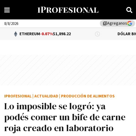
Agreganos
library_add
8/8/2026
EREUM
-0.07%
$1,898.22
DÓLAR BNA
$1,520.00
IPROFESIONAL
|
ACTUALIDAD
|
PRODUCCIÓN DE ALIMENTOS
Lo imposible se logró: ya
podés comer un bife de carne
roja creado en laboratorio