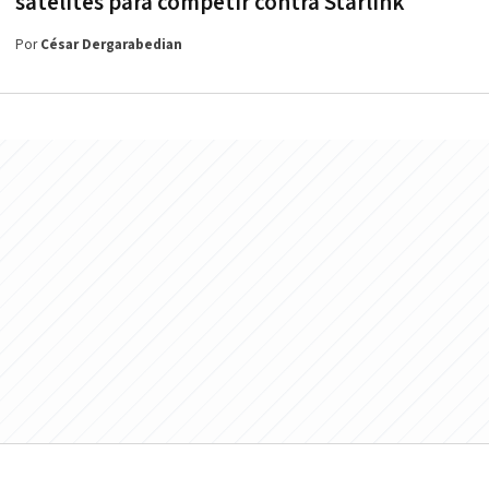
satélites para competir contra Starlink
Por
César Dergarabedian