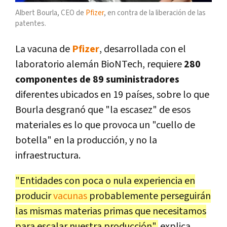
Albert Bourla, CEO de
Pfizer
, en contra de la liberación de las
patentes.
La vacuna de
Pfizer
, desarrollada con el
laboratorio alemán BioNTech, requiere
280
componentes de 89 suministradores
diferentes ubicados en 19 países, sobre lo que
Bourla desgranó que "la escasez" de esos
materiales es lo que provoca un "cuello de
botella" en la producción, y no la
infraestructura.
"Entidades con poca o nula experiencia en
producir
vacunas
probablemente perseguirán
las mismas materias primas que necesitamos
para escalar nuestra producción",
explica,