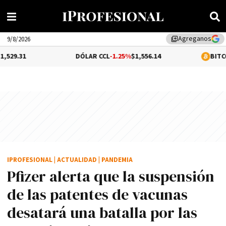
Agreganos
library_add
9/8/2026
DÓLAR CCL
-1.25%
$1,556.14
BITCOIN
0.1%
$64,
IPROFESIONAL
|
ACTUALIDAD
|
PANDEMIA
Pfizer alerta que la suspensión
de las patentes de vacunas
desatará una batalla por las