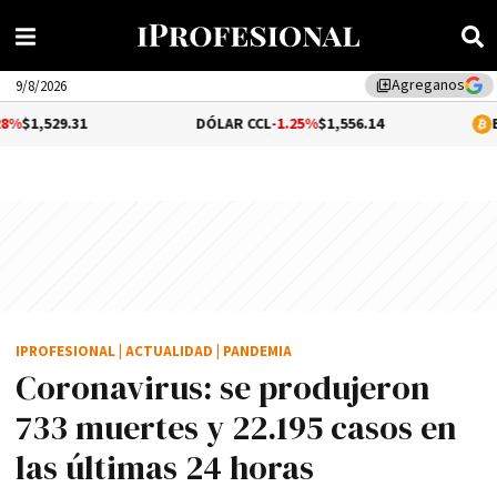
Agreganos
library_add
9/8/2026
DÓLAR CCL
-1.25%
$1,556.14
BITCOIN
$64,
IPROFESIONAL
|
ACTUALIDAD
|
PANDEMIA
Coronavirus: se produjeron
733 muertes y 22.195 casos en
las últimas 24 horas