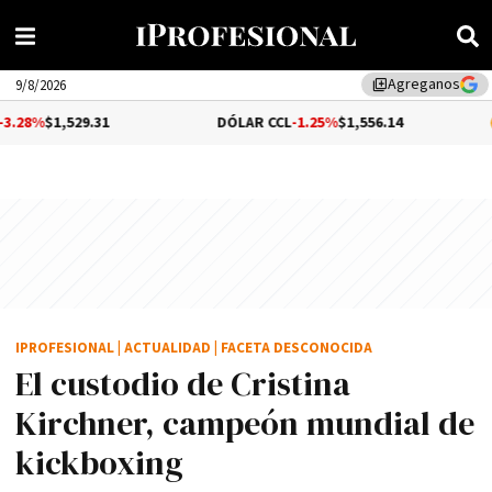
Agreganos
library_add
9/8/2026
31
DÓLAR CCL
-1.25%
$1,556.14
BITCOIN
$6
IPROFESIONAL
|
ACTUALIDAD
|
FACETA DESCONOCIDA
El custodio de Cristina
Kirchner, campeón mundial de
kickboxing