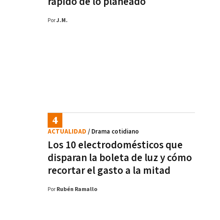
rápido de lo planeado
Por
J.M.
ACTUALIDAD
/ Drama cotidiano
Los 10 electrodomésticos que
disparan la boleta de luz y cómo
recortar el gasto a la mitad
Por
Rubén Ramallo