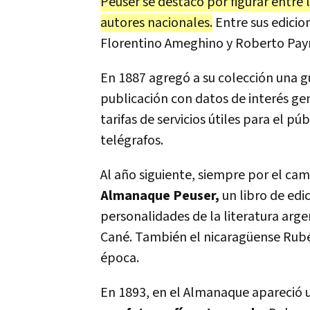
Peuser se destacó por figurar entre 
autores nacionales.
Entre sus edicio
Florentino Ameghino y Roberto Payr
En 1887 agregó a su colección una gu
publicación con datos de interés gene
tarifas de servicios útiles para el p
telégrafos.
Al año siguiente, siempre por el ca
Almanaque Peuser,
un libro de edi
personalidades de la literatura arge
Cané. También el nicaragüense Rubén
época.
En 1893, en el Almanaque apareció un