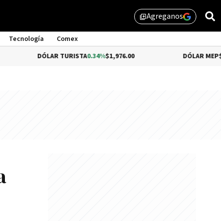
Agreganos
library_add
Tecnología
Comex
DÓLAR TURISTA
0.34%
$1,976.00
DÓLAR MEP
$1,510.79
a