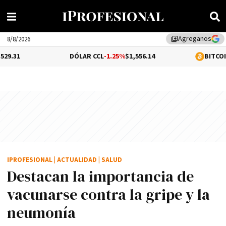
Agreganos
library_add
8/8/2026
DÓLAR CCL
-1.25%
$1,556.14
BITCOIN
-0.07%
$64,9
IPROFESIONAL
|
ACTUALIDAD
|
SALUD
Destacan la importancia de
vacunarse contra la gripe y la
neumonía