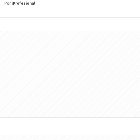
Por
iProfesional