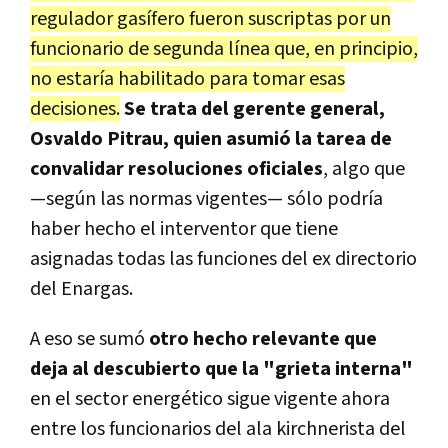
regulador gasífero fueron suscriptas por un
funcionario de segunda línea que, en principio,
no estaría habilitado para tomar esas
decisiones.
Se trata del gerente general,
Osvaldo Pitrau, quien asumió la tarea de
convalidar resoluciones oficiales
, algo que
—según las normas vigentes— sólo podría
haber hecho el interventor que tiene
asignadas todas las funciones del ex directorio
del Enargas.
A eso se sumó
otro hecho relevante que
deja al descubierto que la "grieta interna"
en el sector energético sigue vigente ahora
entre los funcionarios del ala kirchnerista del