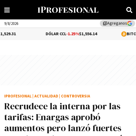
Agreganos
library_add
9/8/2026
DÓLAR CCL
-1.25%
$1,556.14
BITCOIN
-0.06%
$6
IPROFESIONAL
|
ACTUALIDAD
|
CONTROVERSIA
Recrudece la interna por las
tarifas: Enargas aprobó
aumentos pero lanzó fuertes