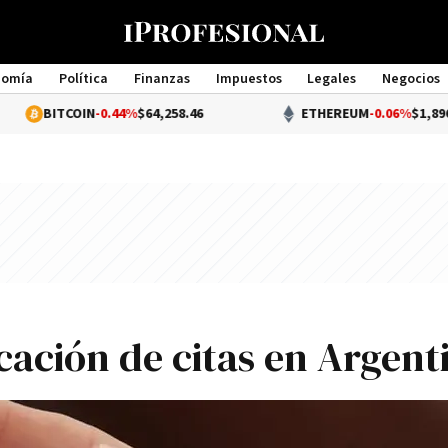
nomía
Política
Finanzas
Impuestos
Legales
Negocios
Management
OIN
-0.44%
$64,258.46
ETHEREUM
-0.06%
$1,896.49
icación de citas en Argent