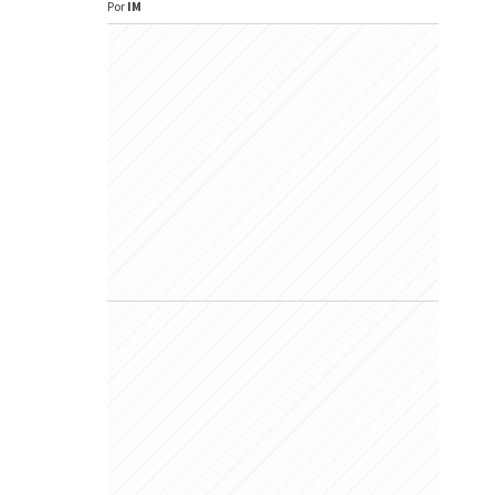
Por
IM