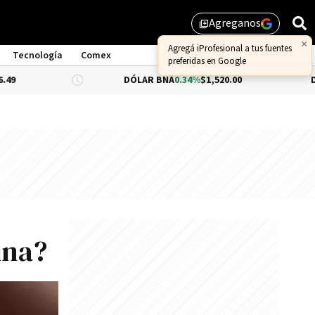
Agreganos
library_add
Tecnología
Comex
DÓLAR BNA
0.34%
$1,520.00
DÓLAR BLUE
$
ina?