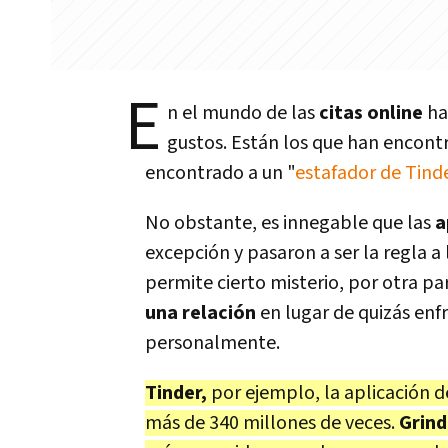
E
n el mundo de las
citas online
ha
gustos. Están los que han encontr
encontrado a un "
estafador de Tind
No obstante, es innegable que las
a
excepción y pasaron a ser la regla a
permite cierto misterio, por otra p
una relación
en lugar de quizás enf
personalmente.
Tinder,
por ejemplo, la aplicación 
más de 340 millones de veces.
Grind