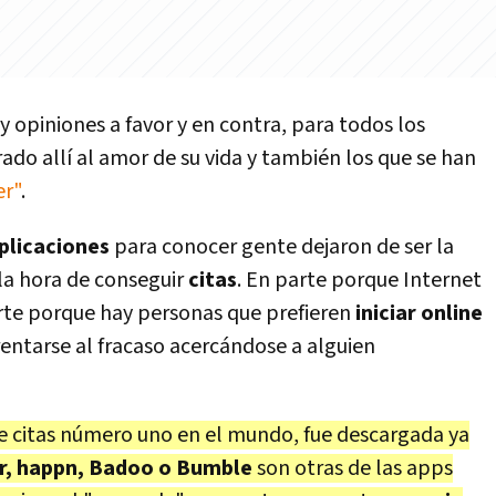
y opiniones a favor y en contra, para todos los
ado allí al amor de su vida y también los que se han
er"
.
plicaciones
para conocer gente dejaron de ser la
 la hora de conseguir
citas
. En parte porque Internet
arte porque hay personas que prefieren
iniciar online
rentarse al fracaso acercándose a alguien
de citas número uno en el mundo, fue descargada ya
r, happn, Badoo o Bumble
son otras de las apps