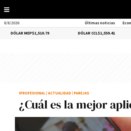
8/8/2026
Últimas noticias
Eco
 MEP
$1,510.79
DÓLAR CCL
$1,559.41
BITC
IPROFESIONAL
|
ACTUALIDAD
|
PAREJAS
¿Cuál es la mejor apl