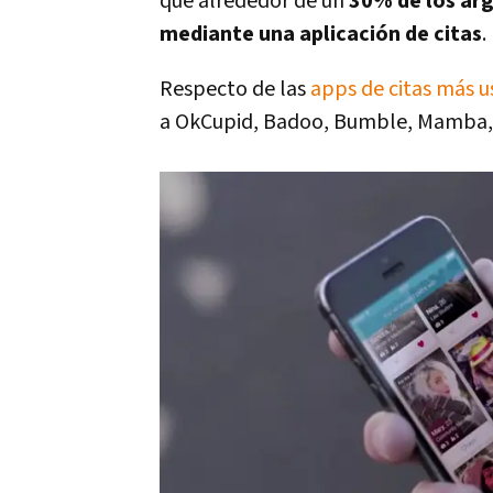
que alrededor de un
30% de los arg
mediante una aplicación de citas
.
Respecto de las
apps de citas más 
a OkCupid, Badoo, Bumble, Mamba, 