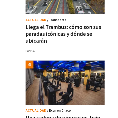
ACTUALIDAD
/ Transporte
Llega el Trambus: cómo son sus
paradas icónicas y dónde se
ubicarán
Por
P.L.
ACTUALIDAD
/ Exen en Chaco
Una cadena de gimnasios, bajo