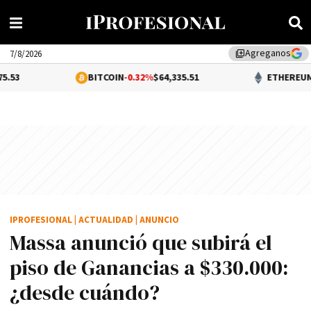
Agreganos
library_add
7/8/2026
BITCOIN
-0.32%
$64,335.51
ETHEREUM
0.21%
$1,90
IPROFESIONAL
|
ACTUALIDAD
|
ANUNCIO
Massa anunció que subirá el
piso de Ganancias a $330.000:
¿desde cuándo?