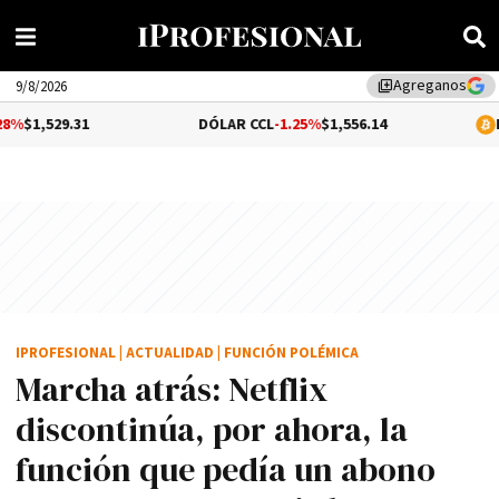
Agreganos
library_add
9/8/2026
1
DÓLAR CCL
-1.25%
$1,556.14
BITCOIN
0.0
IPROFESIONAL
|
ACTUALIDAD
|
FUNCIÓN POLÉMICA
Marcha atrás: Netflix
discontinúa, por ahora, la
función que pedía un abono