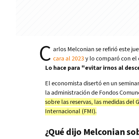
C
arlos Melconian se refirió este j
cara al 2023
y lo comparó con el 
Lo hace para "evitar irnos al desc
El economista disertó en un semina
la administración de Fondos Comune
sobre las reservas, las medidas de
Internacional (FMI).
¿Qué dijo Melconian sob