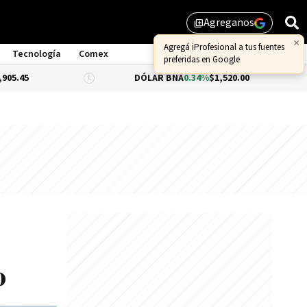
Agreganos
library_add
×
Agregá iProfesional a tus fuentes
Tecnología
Comex
preferidas en Google
DÓLAR BNA
0.34%
$1,520.00
DÓLAR BL
o