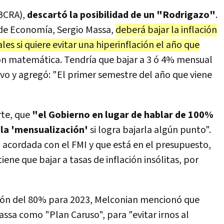
(BCRA),
descartó la posibilidad de un "Rodrigazo"
.
 de Economía, Sergio Massa,
deberá bajar la inflación
es si quiere evitar una hiperinflación el año que
ón matemática. Tendría que bajar a 3 ó 4% mensual
uvo y agregó: "El primer semestre del año que viene
rte, que
"el Gobierno en lugar de hablar de 100%
 la 'mensualización'
si logra bajarla algún punto".
) acordada con el FMI y que está en el presupuesto,
ene que bajar a tasas de inflación insólitas, por
ción del 80% para 2023, Melconian mencionó que
Massa como "Plan Caruso", para "evitar irnos al