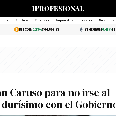
nomía
Política
Finanzas
Impuestos
Legales
Negocios
Management
BITCOIN
0.18%
$64,658.68
ETHEREUM
0.41%
$1,905.45
n Caruso para no irse al
 durísimo con el Gobiern