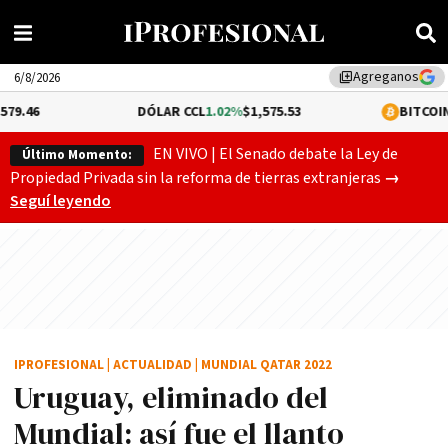
Agreganos
library_add
6/8/2026
DÓLAR CCL
1.02%
$1,575.53
BITCOIN
-0.12%
$64,462
EN VIVO | El Senado debate la Ley de
Último Momento:
Gobierno
Propiedad Privada sin la reforma de tierras extranjeras
→
Seguí leyendo
IPROFESIONAL
|
ACTUALIDAD
|
MUNDIAL QATAR 2022
Uruguay, eliminado del
Mundial: así fue el llanto