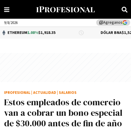
Agreganos
library_add
9/8/2026
M
1.08%
$1,918.35
DÓLAR BNA
$1,520.00
IPROFESIONAL
|
ACTUALIDAD
|
SALARIOS
Estos empleados de comercio
van a cobrar un bono especial
de $30.000 antes de fin de año