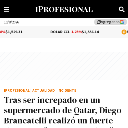
Agreganos
library_add
10/8/2026
DÓLAR CCL
-1.25%
$1,556.14
BITCOIN
-0.06
IPROFESIONAL
|
ACTUALIDAD
|
INCIDENTE
Tras ser increpado en un
supermercado de Qatar, Diego
Brancatelli realizó un fuerte