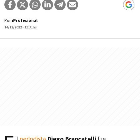
Por
iProfesional
14/12/2022
- 12:31hs
l
periodista
Diego Brancatelli
fue