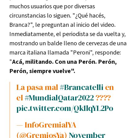
muchos usuarios que por diversas
circunstancias lo siguen. "¿Qué hacés,
Branca?", le preguntan al inicio del video.
Inmediatamente, el periodista se da vuelta y,
mostrando un balde lleno de cervezas de una
marca italiana llamada "Peroni", responde:
"
Acá, militando. Con una Perón. Perón,
Perón, siempre vuelve".
La pasa mal
#Brancatelli
en
el
#MundialQatar2022
????
pic.twitter.com/QkIlqYL2Po
— InfoGremialYA
(@GremiosYa)
November