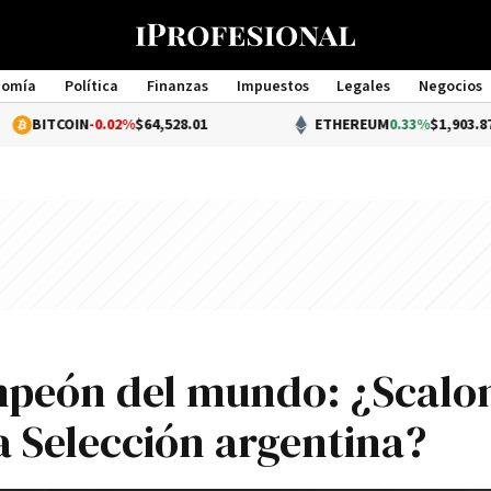
nomía
Política
Finanzas
Impuestos
Legales
Negocios
Management
IN
-0.02%
$64,528.01
ETHEREUM
0.33%
$1,903.87
mpeón del mundo: ¿Scalo
la Selección argentina?