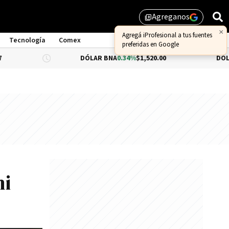
Agreganos
library_add
Tecnología
Comex
DÓLAR BNA
0.34%
$1,520.00
DÓLAR BLUE
$1,
ni