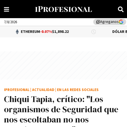
Agreganos
library_add
7/8/2026
THEREUM
-0.07%
$1,898.22
DÓLAR BNA
$1,520.00
IPROFESIONAL
|
ACTUALIDAD
|
EN LAS REDES SOCIALES
Chiqui Tapia, crítico: "Los
organismos de Seguridad que
nos escoltaban no nos