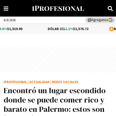
Agreganos
library_add
6/8/2026
0
DÓLAR CCL
1.1%
$1,576.72
BITCOIN
0.05%
IPROFESIONAL
|
ACTUALIDAD
|
REDES SOCIALES
Encontró un lugar escondido
donde se puede comer rico y
barato en Palermo: estos son