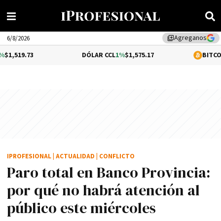
Agreganos
library_add
6/8/2026
DÓLAR CCL
1%
$1,575.17
BITCOIN
0.13%
$64,
IPROFESIONAL
|
ACTUALIDAD
|
CONFLICTO
Paro total en Banco Provincia:
por qué no habrá atención al
público este miércoles