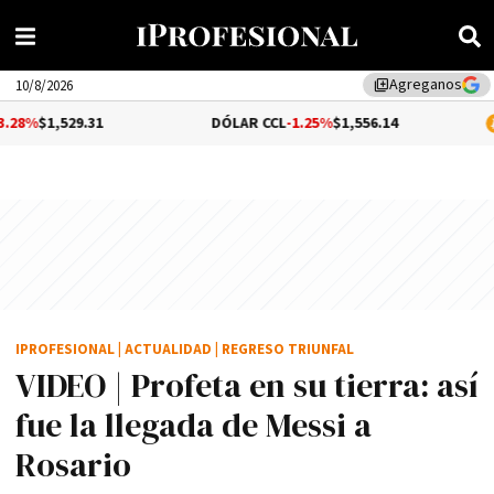
Agreganos
library_add
10/8/2026
.31
DÓLAR CCL
-1.25%
$1,556.14
BITCOIN
$6
IPROFESIONAL
|
ACTUALIDAD
|
REGRESO TRIUNFAL
VIDEO | Profeta en su tierra: así
fue la llegada de Messi a
Rosario