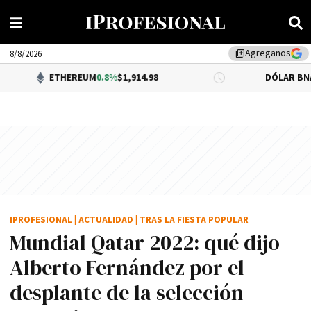
Agreganos
library_add
8/8/2026
ETHEREUM
0.8%
$1,914.98
DÓLAR BNA
$1,520.00
IPROFESIONAL
|
ACTUALIDAD
|
TRAS LA FIESTA POPULAR
Mundial Qatar 2022: qué dijo
Alberto Fernández por el
desplante de la selección