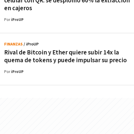
celular con QR: se desplomó 60% la extracción
en cajeros
Por
iProUP
FINANZAS
/ iProUP
Rival de Bitcoin y Ether quiere subir 14x la
quema de tokens y puede impulsar su precio
Por
iProUP