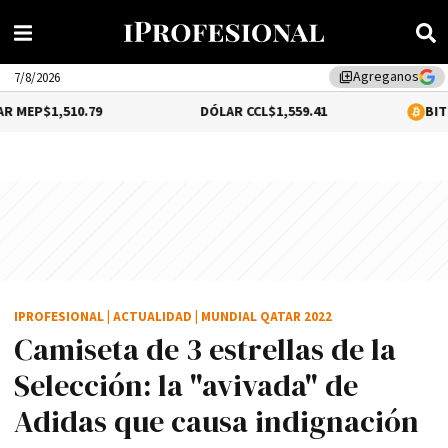
Agreganos
library_add
7/8/2026
0.79
DÓLAR CCL
$1,559.41
BITCOIN
0.2%
$6
IPROFESIONAL
|
ACTUALIDAD
|
MUNDIAL QATAR 2022
Camiseta de 3 estrellas de la
Selección: la "avivada" de
Adidas que causa indignación