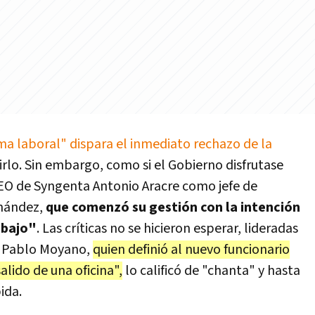
ma laboral" dispara el inmediato rechazo de la
irlo. Sin embargo, como si el Gobierno disfrutase
l CEO de Syngenta Antonio Aracre como jefe de
rnández,
que comenzó su gestión con la intención
abajo"
. Las críticas no se hicieron esperar, lideradas
T, Pablo Moyano,
quien definió al nuevo funcionario
lido de una oficina",
lo calificó de "chanta" y hasta
ida.