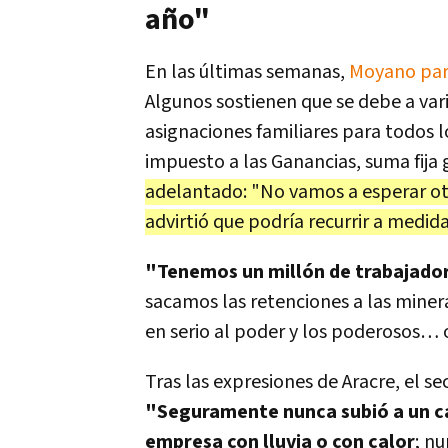
año"
En las últimas semanas,
Moyano pare
Algunos sostienen que se debe a va
asignaciones familiares para todos 
impuesto a las Ganancias, suma fija 
adelantado: "No vamos a esperar ot
advirtió que podría recurrir a medida
"Tenemos un millón de trabajador
sacamos las retenciones a las miner
en serio al poder y los poderosos… o
Tras las expresiones de Aracre, el s
"Seguramente nunca subió a un ca
empresa con lluvia o con calor
; n