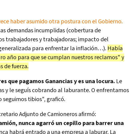
ce haber asumido otra postura con el Gobierno.
rias demandas incumplidas (cobertura de
los trabajadores y trabajadoras; impacto del
generalizada para enfrentar la inflación…).
Había
ro año para que se cumplan nuestros reclamos" y
s de fuerza.
es que pagamos Ganancias y es una locura.
Le
as y le seguís cobrando al laburante. O enfrentamos
 seguimos tibios", graficó.
ecretario Adjunto de Camioneros afirmó:
mión, nunca agarró un cepillo para barrer una
unca habrá entrado a una empresa a laburar. La