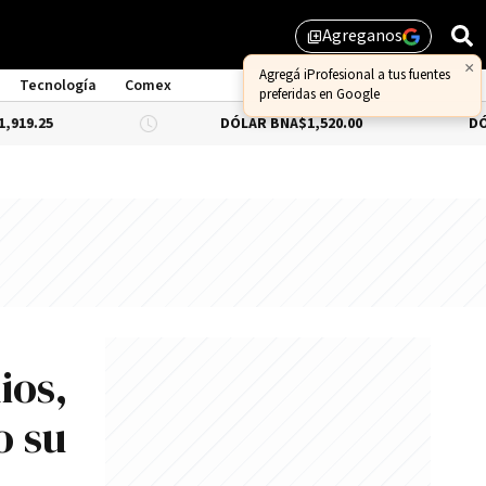
Agreganos
library_add
×
Agregá iProfesional a tus fuentes
Tecnología
Comex
preferidas en Google
DÓLAR BNA
$1,520.00
DÓLAR BLUE
-
ios,
o su