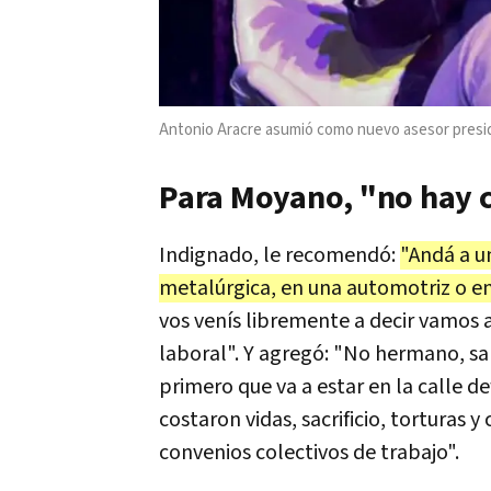
Antonio Aracre asumió como nuevo asesor presidenci
Para Moyano, "no hay c
Indignado, le recomendó:
"Andá a u
metalúrgica, en una automotriz o e
vos venís libremente a decir vamos 
laboral". Y agregó: "No hermano, salí
primero que va a estar en la calle d
costaron vidas, sacrificio, torturas
convenios colectivos de trabajo".