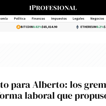
nomía
Política
Finanzas
Impuestos
Legales
Negocios
Management
BITCOIN
0.02%
$65,014.90
ETHEREUM
0.2%
$1,919.25
cto para Alberto: los grem
forma laboral que propus