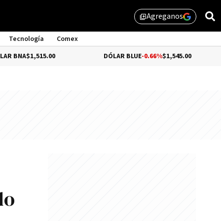
Agreganos
library_add
Tecnología
Comex
,515.00
DÓLAR BLUE
-0.66%
$1,545.00
DÓLA
do