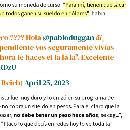
 como su moneda de curso: "
Para mí, tienen que sacar
 que todos ganen su sueldo en dólares"
, había
ero ???? Hola
@pabloduggan
âï¸
pendiente vos seguramente vivías
ora te haces el la la la". Excelente
oRDzU
_Reich)
April 25, 2023
dista fue muy duro y lo cruzó en su programa De
 no cobra un sueldo en pesos. Para él claro que la
pasar,
no debe tener un peso hace años
, se cag...",
"Flaco lo que decís en redes hoy lo ve toda la