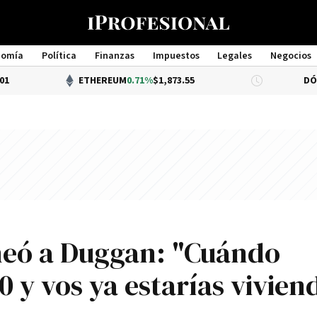
nomía
Política
Finanzas
Impuestos
Legales
Negocios
Management
ETHEREUM
0.71%
$1,873.55
DÓLAR BNA
$1
neó a Duggan: "Cuándo
 y vos ya estarías vivien