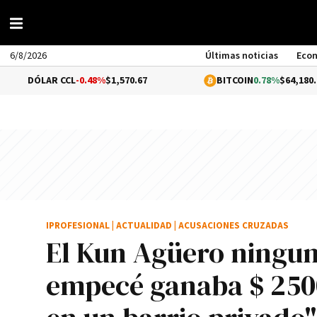
6/8/2026
Últimas noticias
Eco
R CCL
-0.48%
$1,570.67
BITCOIN
0.78%
$64,180.01
IPROFESIONAL
|
ACTUALIDAD
|
ACUSACIONES CRUZADAS
El Kun Agüero ningu
empecé ganaba $ 2500