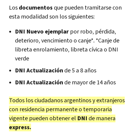
Los
documentos
que pueden tramitarse con
esta modalidad son los siguientes:
DNI Nuevo ejemplar
por robo, pérdida,
deterioro, vencimiento o canje*. *Canje de
libreta enrolamiento, libreta cívica o DNI
verde
DNI Actualización
de 5 a 8 años
DNI Actualización
de mayor de 14 años
Todos los ciudadanos argentinos y extranjeros
con residencia permanente o temporaria
vigente pueden obtener el
DNI
de manera
express.