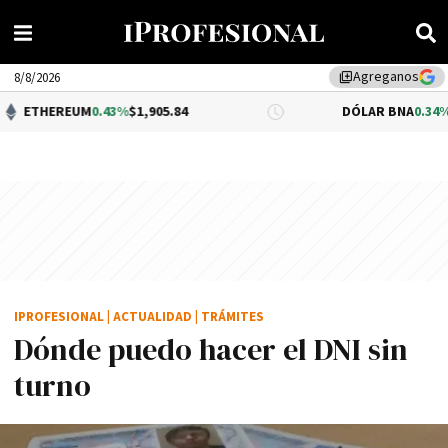
Agreganos
library_add
8/8/2026
EUM
0.43%
$1,905.84
DÓLAR BNA
0.34%
$1,520.00
IPROFESIONAL
|
ACTUALIDAD
|
TRÁMITES
Dónde puedo hacer el DNI sin
turno