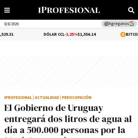
Agreganos
library_add
8/8/2026
DÓLAR CCL
-1.25%
$1,556.14
BITCOIN
-0.02%
$64,
IPROFESIONAL
|
ACTUALIDAD
|
PREOCUPACIÓN
El Gobierno de Uruguay
entregará dos litros de agua al
día a 500.000 personas por la