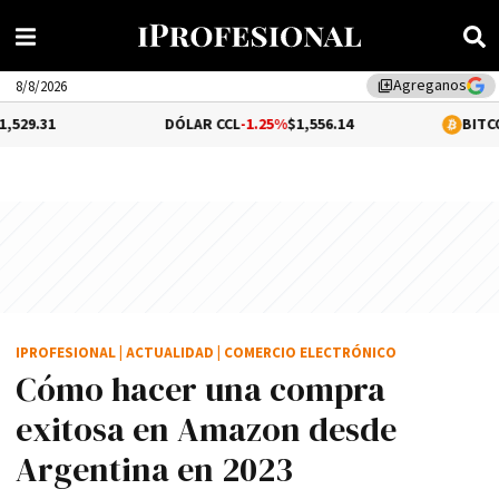
Agreganos
library_add
8/8/2026
DÓLAR CCL
-1.25%
$1,556.14
BITCOIN
-0.03%
$64,
IPROFESIONAL
|
ACTUALIDAD
|
COMERCIO ELECTRÓNICO
Cómo hacer una compra
exitosa en Amazon desde
Argentina en 2023