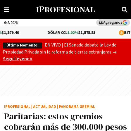
Agreganos
library_add
6/8/2026
DÓLAR CCL
1.02%
$1,575.53
BITCOIN
-0.08%
$64
EN VIVO | El Senado debate la Ley de
Último Momento:
Gobierno
Propiedad Privada sin la reforma de tierras extranjeras
→
Seguí leyendo
IPROFESIONAL
|
ACTUALIDAD
|
PANORAMA GREMIAL
Paritarias: estos gremios
cobrarán más de 300.000 pesos