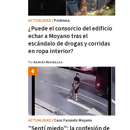
ACTUALIDAD
/ Polémica
¿Puede el consorcio del edificio
echar a Moyano tras el
escándalo de drogas y corridas
en ropa interior?
Por
Andrés Randazzo
ACTUALIDAD
/ Caso Facundo Moyano
"Sentí miedo": la confesión de