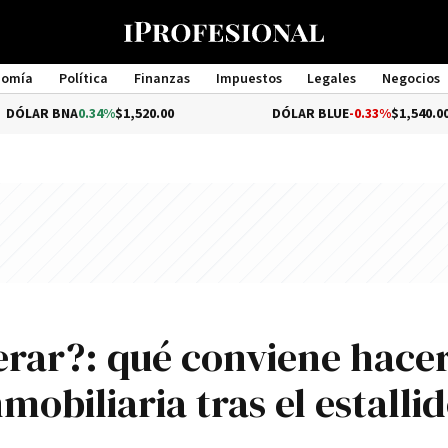
nomía
Política
Finanzas
Impuestos
Legales
Negocios
Management
.34%
$1,520.00
DÓLAR BLUE
-0.33%
$1,540.00
erar?: qué conviene hace
obiliaria tras el estalli