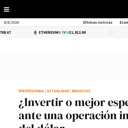
6/8/2026
Últimas noticias
Eco
ETHEREUM
0.76%
$1,912.00
DÓLAR BNA
0
IPROFESIONAL
|
ACTUALIDAD
|
NEGOCIOS
¿Invertir o mejor esp
ante una operación inm