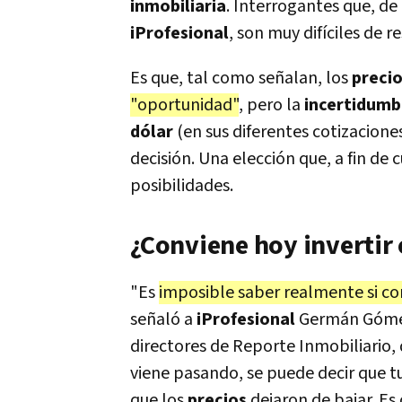
inmobiliaria
. Interrogantes que, de
iProfesional
, son muy difíciles de r
Es que, tal como señalan, los
preci
"oportunidad"
, pero la
incertidum
dólar
(en sus diferentes cotizacione
decisión. Una elección que, a fin de
posibilidades.
¿Conviene hoy invertir
"Es
imposible saber realmente si co
señaló a
iProfesional
Germán Gómez 
directores de Reporte Inmobiliario, 
viene pasando, se puede decir que 
que los
precios
dejaron de bajar. E