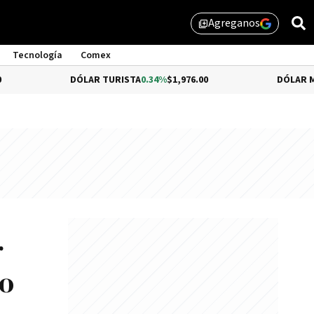
Agreganos
library_add
Tecnología
Comex
DÓLAR TURISTA
0.34%
$1,976.00
DÓLAR MEP
-0.54%
$1,
r
do