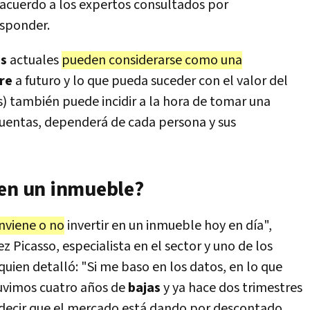
 acuerdo a los expertos consultados por
esponder.
os
actuales
pueden considerarse como una
bre
a futuro y lo que pueda suceder con el valor del
s) también puede incidir a la hora de tomar una
 cuentas, dependerá de cada persona y sus
 en un inmueble?
nviene o no
invertir en un inmueble hoy en día",
Picasso, especialista en el sector y uno de los
quien detalló: "Si me baso en los datos, en lo que
tuvimos cuatro años de
bajas
y ya hace dos trimestres
s decir que el mercado está dando por descontado,