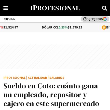
Agreganos
library_add
7/8/2026
DÓLAR CCL
0.23%
$1,579.17
BITCOIN
1.02%
$
IPROFESIONAL
|
ACTUALIDAD
|
SALARIOS
Sueldo en Coto: cuánto gana
un empleado, repositor y
cajero en este supermercado