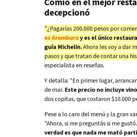
Comió en el mejor resta
decepcionó
"¿Pagarías 200.000 pesos por comer 
es Aramburu
y es el único restaura
guía Michelin.
Ahora les voy a dar 
pasos y que tratan de contar una his
especialista en reseñas.
Y detalla: "En primer lugar, arranc
de mar.
Este precio no incluye vin
dos copitas, que costaron $10.000 p
Pese a lo caro del menú y la gran v
"Ahora, si me preguntás si me gustó.
verdad es que nada me mató part