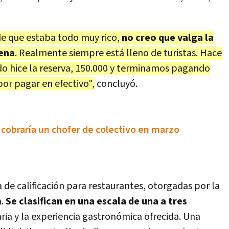
 de que estaba todo muy rico,
no creo que valga la
cena
. Realmente siempre está lleno de turistas. Hace
do hice la reserva, 150.000 y terminamos pagando
or pagar en efectivo",
concluyó.
 cobraría un chofer de colectivo en marzo
 de calificación para restaurantes, otorgadas por la
n.
Se clasifican en una escala de una a tres
ria y la experiencia gastronómica ofrecida. Una