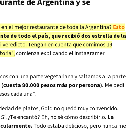
urante de Argentina y se
en el mejor restaurante de toda la Argentina?
Esto
nte de todo el país, que recibió dos estrella de la
mi veredicto. Tengan en cuenta que comimos 19
toria",
comienza explicando el instagramer
amos con una parte vegetariana y saltamos a la parte
o (cuesta 80.000 pesos más por persona).
Me pedí
esos cada una".
ariedad de platos, Gold no quedó muy convencido.
 Sí. ¿Te encantó? Eh, no sé cómo describirlo.
La
icularmente.
Todo estaba delicioso, pero nunca me