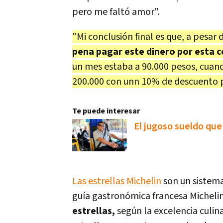
pero me faltó amor".
"Mi conclusión final es que, a pesar
pena pagar este dinero por esta 
un mes estaba a 90.000 pesos, cuan
200.000 con unn 10% de descuento p
Te puede interesar
El jugoso sueldo que
Las estrellas Michelin
son un sistema
guía gastronómica francesa Micheli
estrellas,
según la excelencia culina