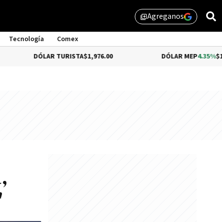
Agreganos
library_add
Tecnología
Comex
DÓLAR TURISTA
$1,976.00
DÓLAR MEP
4.35%
$1,579.46
,
"