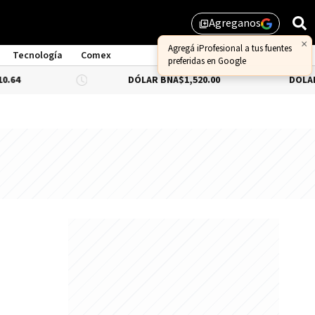
Agreganos
library_add
Tecnología
Comex
DÓLAR BNA
$1,520.00
DÓLAR BLUE
-0.33%
$