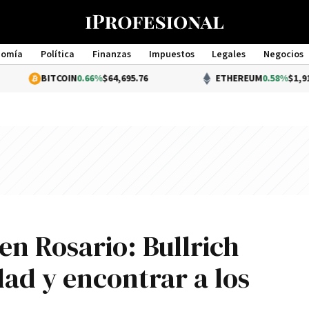
nomía
Política
Finanzas
Impuestos
Legales
Negocios
Management
OIN
0.66%
$64,695.76
ETHEREUM
0.58%
$1,910.64
en Rosario: Bullrich
ad y encontrar a los