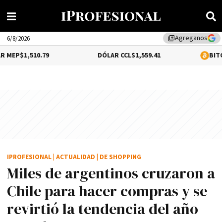
Agreganos
library_add
6/8/2026
79
DÓLAR CCL
$1,559.41
BITCOIN
0.2%
$64,
IPROFESIONAL
|
ACTUALIDAD
|
DE SHOPPING
Miles de argentinos cruzaron a
Chile para hacer compras y se
revirtió la tendencia del año