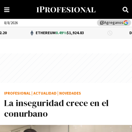
Agreganos
library_add
8/8/2026
ETHEREUM
0.49%
$1,924.83
DÓLAR BNA
$1
IPROFESIONAL
|
ACTUALIDAD
|
NOVEDADES
La inseguridad crece en el
conurbano