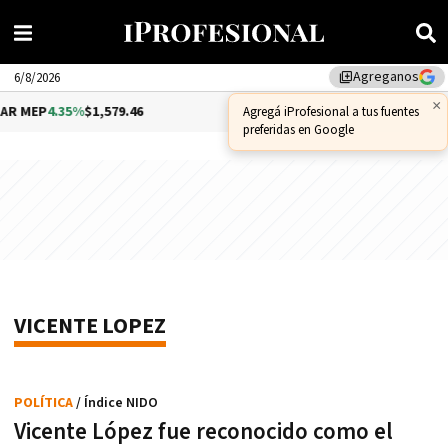
Agreganos
library_add
6/8/2026
×
R MEP
4.35%
$1,579.46
DÓLAR CCL
1.02%
$1,575.53
Agregá iProfesional a tus fuentes
preferidas en Google
VICENTE LOPEZ
POLÍTICA
/ Índice NIDO
Vicente López fue reconocido como el