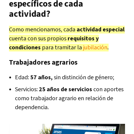
específicos de cada
actividad?
Como mencionamos, cada
actividad especial
cuenta con sus propios
requisitos y
condiciones
para tramitar la
jubilación
.
Trabajadores agrarios
Edad:
57 años,
sin distinción de género;
Servicios:
25 años de servicios
con aportes
como trabajador agrario en relación de
dependencia.