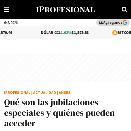
Agreganos
library_add
6/8/2026
DÓLAR CCL
1.02%
$1,575.53
BITCOIN
-0.46%
$64,24
IPROFESIONAL
|
ACTUALIDAD
|
ANSES
Qué son las jubilaciones
especiales y quiénes pueden
acceder