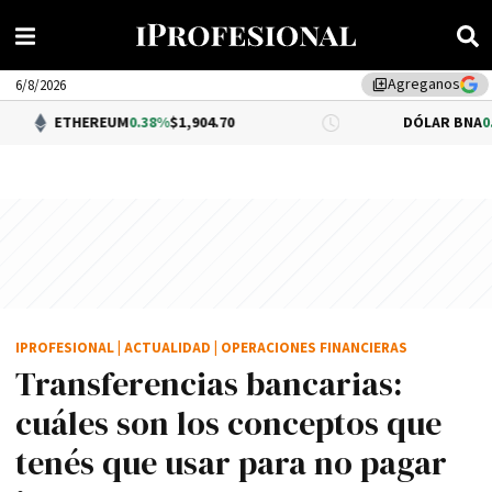
Agreganos
library_add
6/8/2026
EREUM
0.38%
$1,904.70
DÓLAR BNA
0.34%
$1,520.0
IPROFESIONAL
|
ACTUALIDAD
|
OPERACIONES FINANCIERAS
Transferencias bancarias:
cuáles son los conceptos que
tenés que usar para no pagar