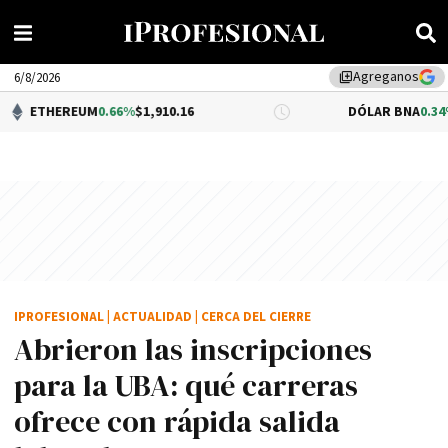
Agreganos
library_add
6/8/2026
EUM
0.66%
$1,910.16
DÓLAR BNA
0.34%
$1,520.00
IPROFESIONAL
|
ACTUALIDAD
|
CERCA DEL CIERRE
Abrieron las inscripciones
para la UBA: qué carreras
ofrece con rápida salida