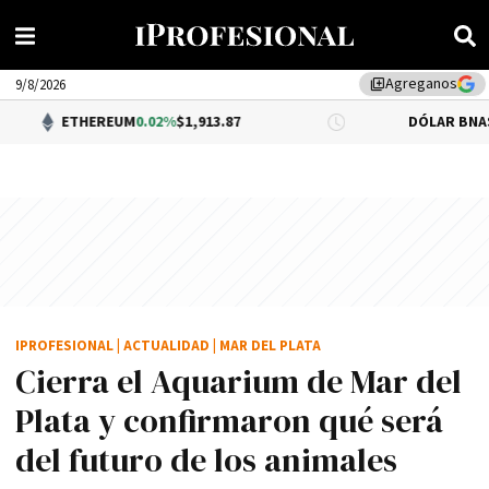
Agreganos
library_add
9/8/2026
HEREUM
0.02%
$1,913.87
DÓLAR BNA
$1,520.00
IPROFESIONAL
|
ACTUALIDAD
|
MAR DEL PLATA
Cierra el Aquarium de Mar del
Plata y confirmaron qué será
del futuro de los animales