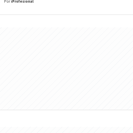
Por
iProfesional