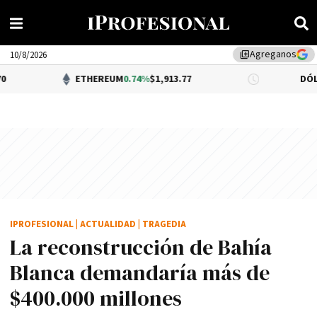
Agreganos
library_add
10/8/2026
ETHEREUM
0.74%
$1,913.77
DÓLAR BNA
$1,5
IPROFESIONAL
|
ACTUALIDAD
|
TRAGEDIA
La reconstrucción de Bahía
Blanca demandaría más de
$400.000 millones