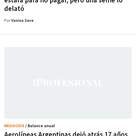
estafa para no pagar, pero una selfie lo
delató
Por
Vanina Save
NEGOCIOS
/ Balance anual
Aerolíneas Argentinas dejó atrás 17 años