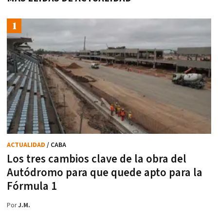
ACTUALIDAD
/ CABA
Los tres cambios clave de la obra del
Autódromo para que quede apto para la
Fórmula 1
Por
J.M.