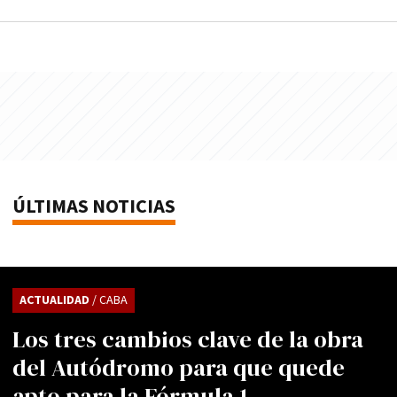
ÚLTIMAS NOTICIAS
ACTUALIDAD
/ CABA
Los tres cambios clave de la obra
del Autódromo para que quede
apto para la Fórmula 1