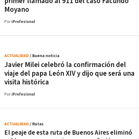
primer llamado al 911 del caso Facundo
Moyano
Por
iProfesional
ACTUALIDAD
/ Buena noticia
Javier Milei celebró la confirmación del
viaje del papa León XIV y dijo que será una
visita histórica
Por
iProfesional
ACTUALIDAD
/ Rutas
El peaje de esta ruta de Buenos Aires eliminó