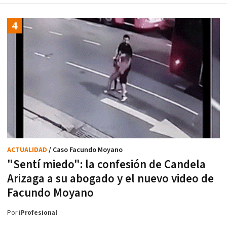
ACTUALIDAD
/ Caso Facundo Moyano
"Sentí miedo": la confesión de Candela
Arizaga a su abogado y el nuevo video de
Facundo Moyano
Por
iProfesional