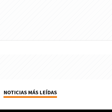
NOTICIAS MÁS LEÍDAS