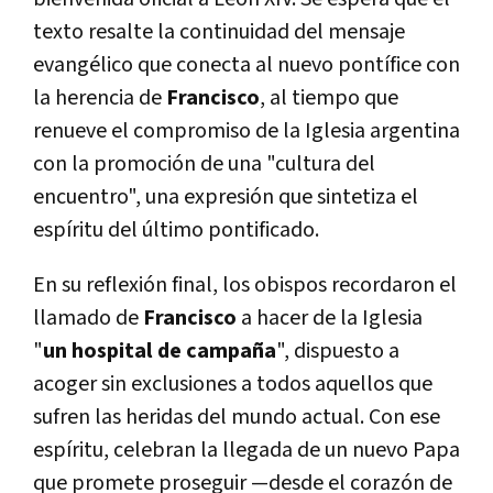
texto resalte la continuidad del mensaje
evangélico que conecta al nuevo pontífice con
la herencia de
Francisco
, al tiempo que
renueve el compromiso de la Iglesia argentina
con la promoción de una "cultura del
encuentro", una expresión que sintetiza el
espíritu del último pontificado.
En su reflexión final, los obispos recordaron el
llamado de
Francisco
a hacer de la Iglesia
"
un hospital de campaña
", dispuesto a
acoger sin exclusiones a todos aquellos que
sufren las heridas del mundo actual. Con ese
espíritu, celebran la llegada de un nuevo Papa
que promete proseguir —desde el corazón de