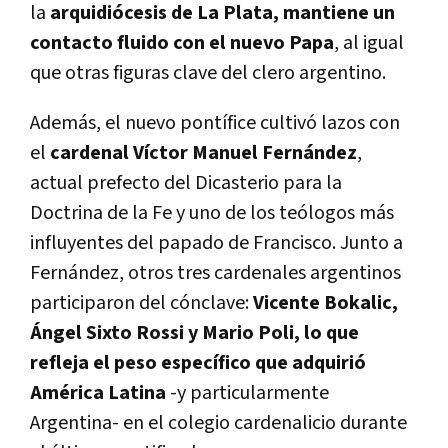
la
arquidiócesis de La Plata, mantiene un
contacto fluido con el nuevo Papa
, al igual
que otras figuras clave del clero argentino.
Además, el nuevo pontífice cultivó lazos con
el
cardenal Víctor Manuel Fernández
,
actual prefecto del Dicasterio para la
Doctrina de la Fe y uno de los teólogos más
influyentes del papado de Francisco. Junto a
Fernández, otros tres cardenales argentinos
participaron del cónclave:
Vicente Bokalic,
Ángel Sixto Rossi y Mario Poli, lo que
refleja el peso específico que adquirió
América Latina
-y particularmente
Argentina- en el colegio cardenalicio durante