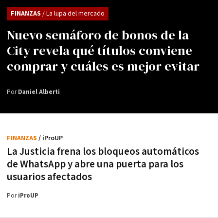
FINANZAS
/ La lupa del mercado
Nuevo semáforo de bonos de la
City revela qué títulos conviene
comprar y cuáles es mejor evitar
Por
Daniel Alberti
FINANZAS
/ iProUP
La Justicia frena los bloqueos automáticos
de WhatsApp y abre una puerta para los
usuarios afectados
Por
iProUP