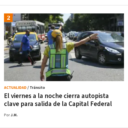
ACTUALIDAD
/ Tránsito
El viernes a la noche cierra autopista
clave para salida de la Capital Federal
Por
J.M.