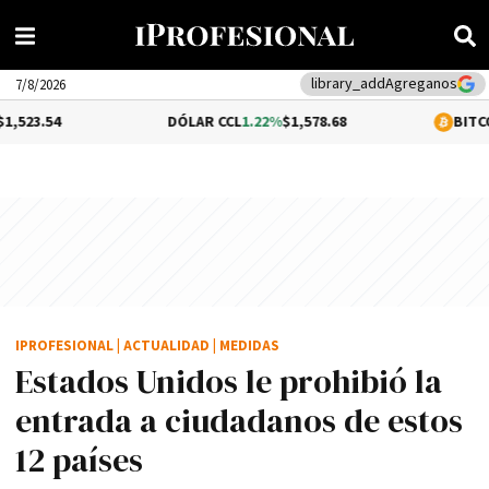
library_add
Agreganos
7/8/2026
DÓLAR CCL
1.22%
$1,578.68
BITCOIN
0.12%
$64
IPROFESIONAL
|
ACTUALIDAD
|
MEDIDAS
Estados Unidos le prohibió la
entrada a ciudadanos de estos
12 países