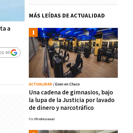
MÁS LEÍDAS DE ACTUALIDAD
ta a
os en
ACTUALIDAD
/ Exen en Chaco
Una cadena de gimnasios, bajo
la lupa de la Justicia por lavado
de dinero y narcotráfico
Por
iProfesional