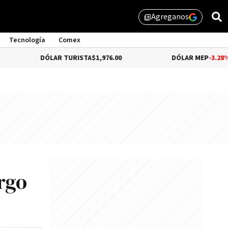
Agreganos
library_add
Tecnología
Comex
DÓLAR TURISTA
$1,976.00
DÓLAR MEP
-3.28%
$1,529.31
rgo