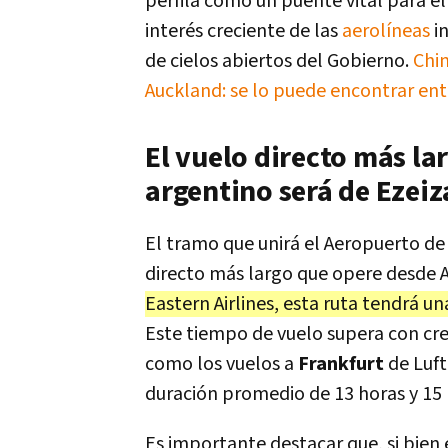
perfila como un puente vital para el 
interés creciente de las
aerolíneas
i
de cielos abiertos del Gobierno.
Chin
Auckland: se lo puede encontrar entr
El vuelo directo más l
argentino será de Ezei
El tramo que unirá el Aeropuerto de 
directo más largo que opere desde 
Eastern Airlines, esta ruta tendrá u
Este tiempo de vuelo supera con cre
como los vuelos a
Frankfurt
de Luf
duración promedio de 13 horas y 15
Es importante destacar que, si bien 